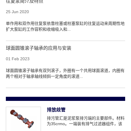
往复泵简介及特点
25 Jun 2020
单作用和双作用往复泵依靠柱塞或柱塞泵缸的往复运动来周期性地
扩大泵缸的工作容积和收缩吸入和...
球面圆锥滚子轴承的应用与安装
01 Feb 2023
球面圆锥滚子轴承有双列滚子，外圈有一个共用球面滚道，内圈有
两个相对于轴承轴线倾斜一定角度的滚道...
排放歧管
排污管汇是泥浆泵排污端的主要部件。材料
为35crmo。一端装有排气过滤器组件，该
组件将泥浆泵直接产生的压力传递给...