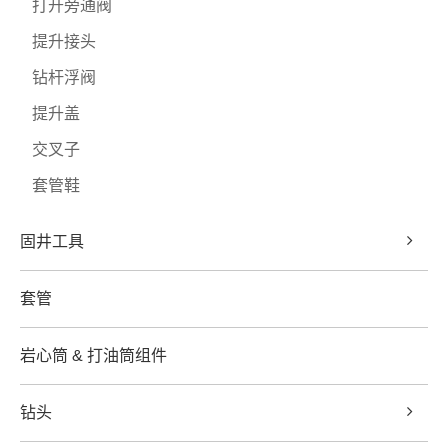
打开旁通阀
提升接头
钻杆浮阀
提升盖
交叉子
套管鞋
固井工具
套管
岩心筒 & 打油筒组件
钻头