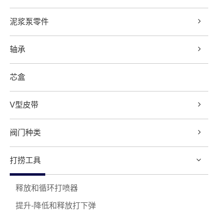
泥浆泵零件
轴承
芯盒
V型皮带
阀门种类
打捞工具
释放和循环打喷器
提升-降低和释放打下弹