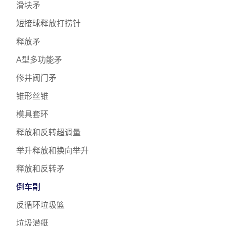
滑块矛
短接球释放打捞针
释放矛
A型多功能矛
修井阀门矛
锥形丝锥
模具套环
释放和反转超调量
举升释放和换向举升
释放和反转矛
倒车副
反循环垃圾篮
垃圾潜艇