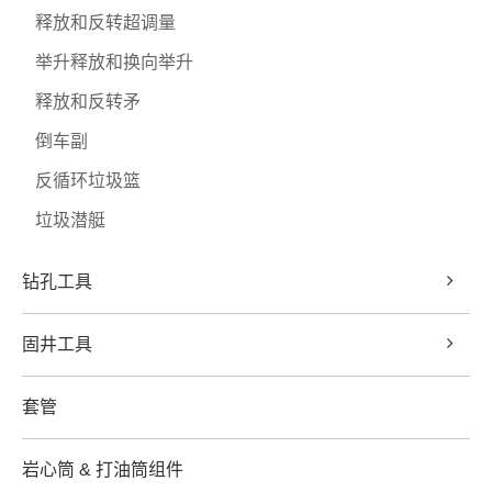
释放和反转超调量
举升释放和换向举升
释放和反转矛
倒车副
反循环垃圾篮
垃圾潜艇
钻孔工具
固井工具
套管
岩心筒 & 打油筒组件