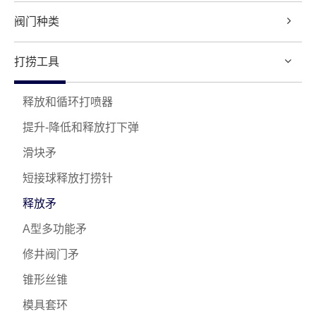
阀门种类
打捞工具
释放和循环打喷器
提升-降低和释放打下弹
滑块矛
短接球释放打捞针
释放矛
A型多功能矛
修井阀门矛
锥形丝锥
模具套环