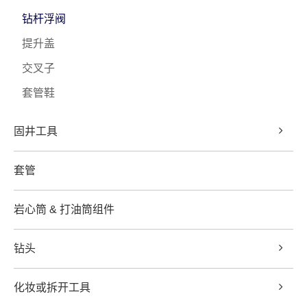
钻杆浮阀
提升盖
交叉子
套管鞋
固井工具
套管
岩心筒 & 打油筒组件
钻头
化妆或拆开工具