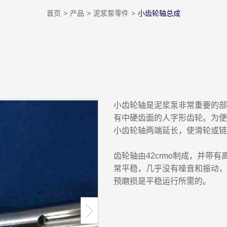
首页
产品
泥浆泵零件
小齿轮轴总成
小齿轮轴是泥浆泵非常重要的部
有中硬齿面的人字形齿轮。为便
小齿轮轴两端延长，使滑轮或链
齿轮轴由42crmo制成，并带
常平稳，几乎没有噪音和振动，
预磨损是平稳运行所需的。