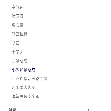
空气包
泄压阀
离心泵
阀座拉具
歧管
十字头
曲轴总成
小齿轮轴总成
四路连接，五路连接
泥浆泵大齿圈
弹簧复位安全阀
轴承