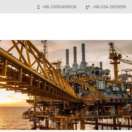
+86-15053490036
+86-534-2620099